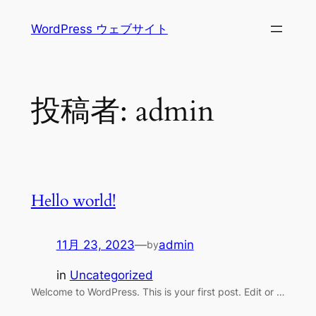
内
WordPress ウェブサイト
容
を
ス
キ
投稿者:
admin
ッ
プ
Hello world!
11月 23, 2023
—
admin
by
in
Uncategorized
Welcome to WordPress. This is your first post. Edit or …